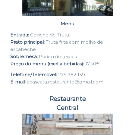
Menu
Entrada:
Ceviche de Truta
Prato principal:
Truta frita com molho de
escabeche
Sobremesa:
Pudim de feijoca
Preço do menu (exclui bebidas):
17,50€
Telefone/Telemóvel:
275 982 139
E-mail:
acascata.restaurante@gmail.com
Restaurante
Central