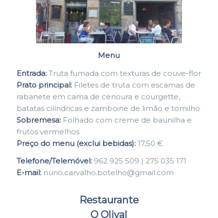
Menu
Entrada:
Truta fumada com texturas de couve-flor
Prato principal:
Filetes de truta com escamas de
rabanete em cama de cenoura e courgette,
batatas cilíndricas e zamboine de limão e tomilho
Sobremesa:
Folhado com creme de baunilha e
frutos vermelhos
Preço do menu (exclui bebidas):
17,50 €
Telefone/Telemóvel:
962 925 509 | 275 035 171
E-mail:
nuno.carvalho.botelho@gmail.com
Restaurante
O Olival