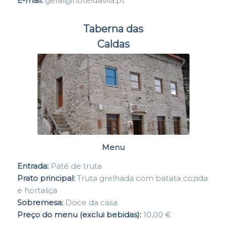
E-mail:
geral@hoteldavila.pt
Taberna das
Caldas
Menu
Entrada:
Paté de truta
Prato principal:
Truta grelhada com batata cozida
e hortaliça
Sobremesa:
Doce da casa
Preço do menu (exclui bebidas):
10,00 €