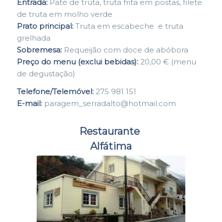
Entrada:
Paté de truta, truta frita em postas, filete
de truta em molho verde
Prato principal:
Truta em escabeche e truta
grelhada
Sobremesa:
Requeijão com doce de abóbora
Preço do menu (exclui bebidas):
20,00 € (menu
de degustação)
Telefone/Telemóvel:
275 981 151
E-mail:
paragem_serradalto@hotmail.com
Restaurante
Alfátima