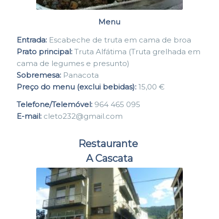
Menu
Entrada:
Escabeche de truta em cama de broa
Prato principal:
Truta Alfátima (Truta grelhada em
cama de legumes e presunto)
Sobremesa:
Panacota
Preço do menu (exclui bebidas):
15,00 €
Telefone/Telemóvel:
964 465 095
E-mail:
cleto232@gmail.com
Restaurante
A Cascata